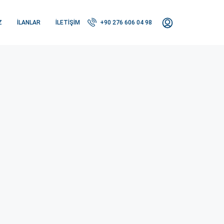
Z
İLANLAR
İLETIŞIM
+90 276 606 04 98