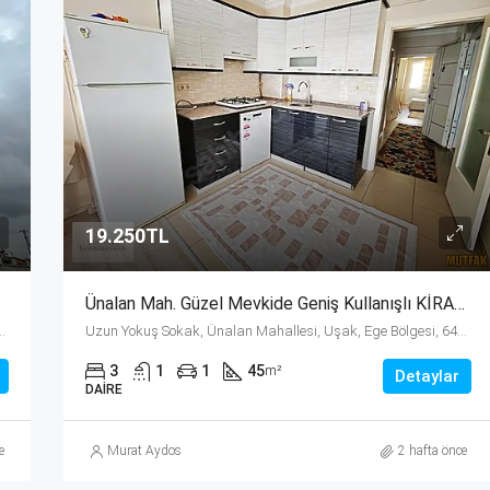
19.250TL
Ünalan Mah. Güzel Mevkide Geniş Kullanışlı KİRALIK Eşyalı Apart
hallesi, Uşak, Ege Bölgesi, 64300, Türkiye
Uzun Yokuş Sokak, Ünalan Mahallesi, Uşak, Ege Bölgesi, 64100, Türkiye
3
1
1
45
m²
Detaylar
DAIRE
e
Murat Aydos
2 hafta önce