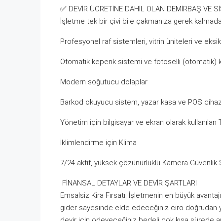
✅ DEVİR ÜCRETİNE DAHİL OLAN DEMİRBAŞ VE S
İşletme tek bir çivi bile çakmanıza gerek kalmada
Profesyonel raf sistemleri, vitrin üniteleri ve eksi
Otomatik kepenk sistemi ve fotoselli (otomatik) 
Modern soğutucu dolaplar
Barkod okuyucu sistem, yazar kasa ve POS cihazı
Yönetim için bilgisayar ve ekran olarak kullanılan
İklimlendirme için Klima
7/24 aktif, yüksek çözünürlüklü Kamera Güvenlik 
FİNANSAL DETAYLAR VE DEVİR ŞARTLARI
Emsalsiz Kira Fırsatı: İşletmenin en büyük avanta
gider sayesinde elde edeceğiniz ciro doğrudan yük
devir için ödeyeceğiniz bedeli çok kısa sürede a