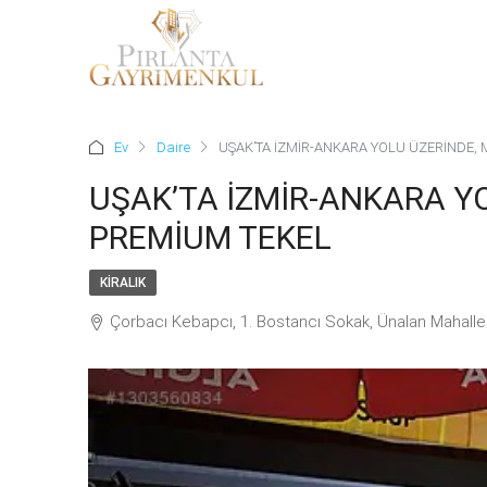
Ev
Daire
UŞAK’TA İZMİR-ANKARA YOLU ÜZERİNDE,
UŞAK’TA İZMİR-ANKARA Y
PREMİUM TEKEL
KIRALIK
Çorbacı Kebapcı, 1. Bostancı Sokak, Ünalan Mahalles