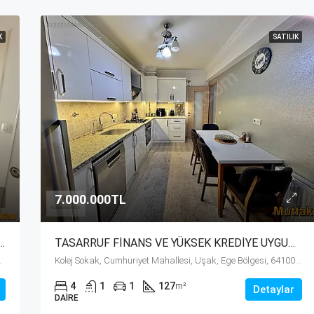
K
SATILIK
7.000.000TL
n ÇARŞI MERKEZDE KİRALIK 2+0 APART
TASARRUF FİNANS VE YÜKSEK KREDİYE UYGUN – FULL YAPILI (3+1)
i, 64000, Türkiye
Kolej Sokak, Cumhuriyet Mahallesi, Uşak, Ege Bölgesi, 64100, Türkiye
4
1
1
127
m²
Detaylar
DAIRE