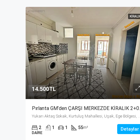
KIRALI
14.500TL
Pırlanta GM’de
Yukarı Aktaş Sokak, Kurtuluş Mahallesi, Uşak, Ege Bölges
2
1
1
55
m²
Detaylar
DAIRE