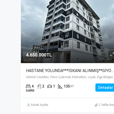
4.650.000TL
HASTANE YOLUNDA***İSKANI ALINMIŞ**GİYOTİN CAM BALKONLU 3+1 DAİRE
İstiklal Caddesi, Fevzi Çakmak Ma
4
2
1
135
m²
Detaylar
DAIRE
Murat Aydos
2 hafta önc