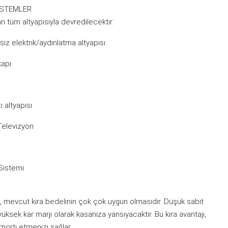
İSTEMLER
n tüm altyapısıyla devredilecektir:
ksiz elektrik/aydınlatma altyapısı
kapı
 altyapısı
 Televizyon
Sistemi
jı, mevcut kira bedelinin çok çok uygun olmasıdır. Düşük sabit
sek kar marjı olarak kasanıza yansıyacaktır. Bu kira avantajı,
morti etmenizi sağlar.