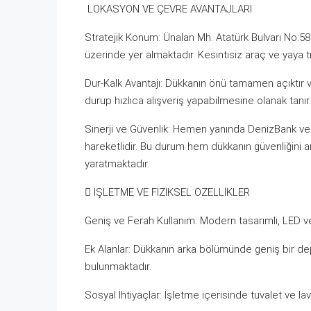
LOKASYON VE ÇEVRE AVANTAJLARI
Stratejik Konum: Ünalan Mh. Atatürk Bulvarı No:58.
üzerinde yer almaktadır. Kesintisiz araç ve yaya tra
Dur-Kalk Avantajı: Dükkanın önü tamamen açıktır v
durup hızlıca alışveriş yapabilmesine olanak tanır.
Sinerji ve Güvenlik: Hemen yanında DenizBank v
hareketlidir. Bu durum hem dükkanın güvenliğini 
yaratmaktadır.
 İŞLETME VE FİZİKSEL ÖZELLİKLER
Geniş ve Ferah Kullanım: Modern tasarımlı, LED ve 
Ek Alanlar: Dükkanın arka bölümünde geniş bir dep
bulunmaktadır.
Sosyal İhtiyaçlar: İşletme içerisinde tuvalet ve l