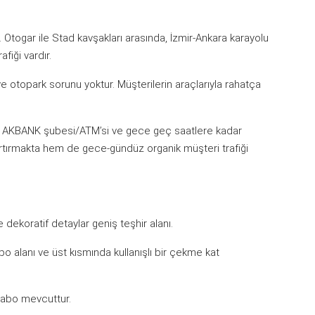
 Otogar ile Stad kavşakları arasında, İzmir-Ankara karayolu
fiği vardır.
e otopark sorunu yoktur. Müşterilerin araçlarıyla rahatça
e AKBANK şubesi/ATM’si ve gece geç saatlere kadar
artırmakta hem de gece-gündüz organik müşteri trafiği
dekoratif detaylar geniş teşhir alanı.
o alanı ve üst kısmında kullanışlı bir çekme kat
avabo mevcuttur.